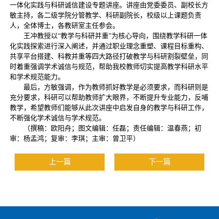
一体化实践与科研诚信建设专题讲座。讲座由党委委员、副校长方
敏主持，各二级学院分管教学、科研副院长，校级以上课题负责
人，全体博士，各教研室主任参会。
王冲教授以“教学与科研并重”为核心导向，围绕教学科研一体
化实践探索进行深入阐述，并通过职业理念重塑、课程目标重构、
共享平台搭建、科教并重等四大路径打破教学与科研割裂壁垒，同
时着重强调学术诚信与规范，帮助我校教师切实提高教学科研水平
和学术规范能力。
最后，方敏强调，作为教师抓好教学是必须要求，而科研则是
充分要求，科研可以帮助教师扩大眼界，不断提升专业能力，反哺
教学，希望教师们能够从此次讲座中启发自身的教学与科研工作，
不断强化学术诚信与学术规范。
（撰稿：欧阳舟；图文编辑：任磊；责任编辑：温春燕；初
审：杨孟鸿；复审：李琪；主审：曾卫平）
上一篇
下一篇