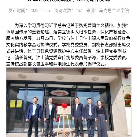
发布时间：2025-11-25
浏览次数：
467
来源：马克思主义学院
为深入学习贯彻习近平总书记关于弘扬爱国主义精神、加强红
色基因传承的重要论述，落实立德树人根本任务，深化产教融合、
服务地方发展，11月25日，学校与信丰县油山镇人民政府举行红色
文化实践教学基地揭牌仪式。学校党委委员、副校长湛邵斌出席仪
式并讲话，信丰县红色资源保护中心主任邱俊，油山镇党委副书
记、镇长曾冀，油山镇党委宣传统战委员曾子源，学校党委委员、
宣传统战部部长曾卫平和两地师生代表参加揭牌仪式。